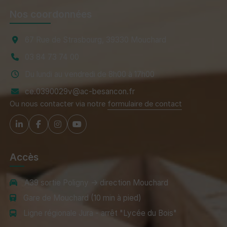
Nos coordonnées
67 Rue de Strasbourg, 39330 Mouchard
03 84 73 74 00
Du lundi au vendredi de 8h00 à 17h00
ce.0390029v@ac-besancon.fr
Ou nous contacter via notre
formulaire de contact
Accès
A39 sortie Poligny → direction Mouchard
Gare de Mouchard (10 min à pied)
Ligne régionale Jura - arrêt "Lycée du Bois"