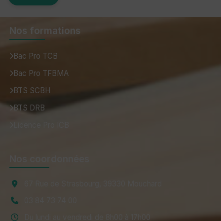
Nos formations
Bac Pro TCB
Bac Pro TFBMA
BTS SCBH
BTS DRB
Licence Pro ICB
Nos coordonnées
67 Rue de Strasbourg, 39330 Mouchard
03 84 73 74 00
Du lundi au vendredi de 8h00 à 17h00