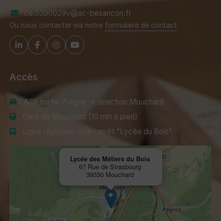
ce.0390029v@ac-besancon.fr
Ou nous contacter via notre
formulaire de contact
Accès
A39 sortie Poligny → direction Mouchard
Gare de Mouchard (10 min à pied)
Ligne régionale Jura - arrêt "Lycée du Bois"
Lycée des Métiers du Bois
67 Rue de Strasbourg
39330 Mouchard