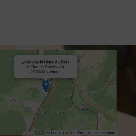
Lycée des Métiers du Bois
67 Rue de Strasbourg
39330 Mouchard
Leaflet
|
© OpenStreetMap contributors