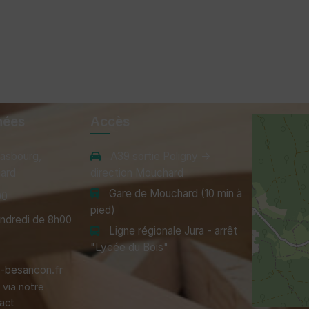
nées
Accès
rasbourg,
A39 sortie Poligny →
ard
direction Mouchard
Gare de Mouchard (10 min à
00
pied)
endredi de 8h00
Ligne régionale Jura - arrêt
"Lycée du Bois"
besancon.fr
via notre
act