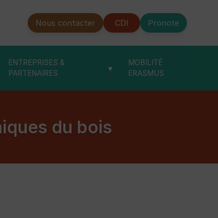
Nous contacter
CDI
Pronote
ENTREPRISES &
MOBILITÉ
▾
PARTENAIRES
ERASMUS
niques du bois