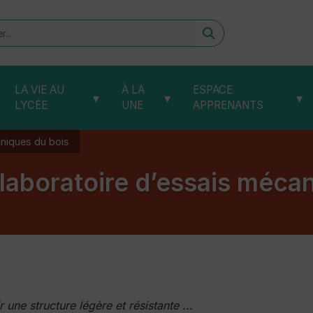
er
LA VIE AU
À LA
ESPACE
▾
▾
▾
LYCÉE
UNE
APPRENANTS
aniques du bois
laboratoire d’essais méca
une structure légère et résistante ...