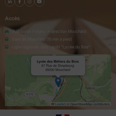
Accès
A39 sortie Poligny → direction Mouchard
Gare de Mouchard (10 min à pied)
Ligne régionale Jura - arrêt "Lycée du Bois"
Lycée des Métiers du Bois
67 Rue de Strasbourg
39330 Mouchard
Leaflet
|
© OpenStreetMap contributors
Tuteurs, Partenaires et Certifications