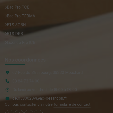
Bac Pro TCB
Bac Pro TFBMA
BTS SCBH
BTS DRB
Licence Pro ICB
Nos coordonnées
67 Rue de Strasbourg, 39330 Mouchard
03 84 73 74 00
Du lundi au vendredi de 8h00 à 17h00
ce.0390029v@ac-besancon.fr
Ou nous contacter via notre
formulaire de contact