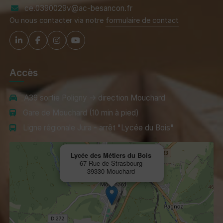
ce.0390029v@ac-besancon.fr
Ou nous contacter via notre
formulaire de contact
Accès
A39 sortie Poligny → direction Mouchard
Gare de Mouchard (10 min à pied)
Ligne régionale Jura - arrêt "Lycée du Bois"
Lycée des Métiers du Bois
67 Rue de Strasbourg
39330 Mouchard