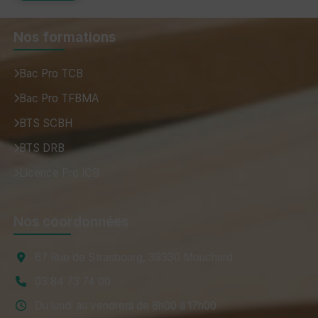
Nos formations
Bac Pro TCB
Bac Pro TFBMA
BTS SCBH
BTS DRB
Licence Pro ICB
Nos coordonnées
67 Rue de Strasbourg, 39330 Mouchard
03 84 73 74 00
Du lundi au vendredi de 8h00 à 17h00