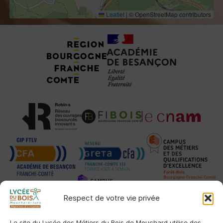
Leaflet
|
© OpenStreetMap contributors
Tuteurs, Partenaires et Certifications
Respect de votre vie privée
Le site du Lycée des Métiers du Bois de Mouchard utilise des