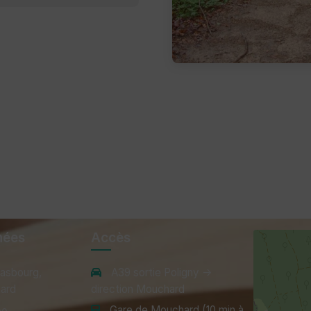
nées
Accès
rasbourg,
A39 sortie Poligny →
ard
direction Mouchard
Gare de Mouchard (10 min à