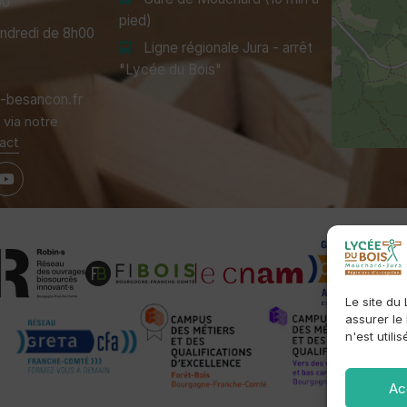
00
pied)
endredi de 8h00
Ligne régionale Jura - arrêt
"Lycée du Bois"
besancon.fr
via notre
act
Le site du
assurer le
n'est utili
Ac