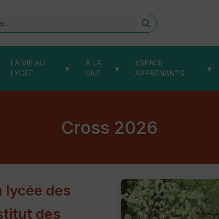
er
LA VIE AU
À LA
ESPACE
▾
▾
▾
LYCÉE
UNE
APPRENANTS
Cross 2026
 lycée des
stitut des