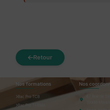
Retour
Nos formations
Nos coordon
67 Rue de St
Bac Pro TCB
39330 Mouch
Bac Pro TFBMA