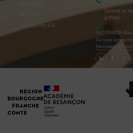
03 84 73 74 
BTS SCBH
Du lundi au v
BTS DRB
à 17h00
Licence Pro ICB
ce.0390029v@ac-
Ou nous contacter 
formulaire de cont
Tuteurs, Partenaires et Certifications