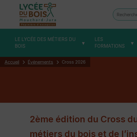
Recherch
:
LE LYCÉE DES MÉTIERS DU
LES
▾
▾
BOIS
FORMATIONS
Accueil
Événements
Cross 2026
2ème édition du Cross du
métiers du bois et de l’in