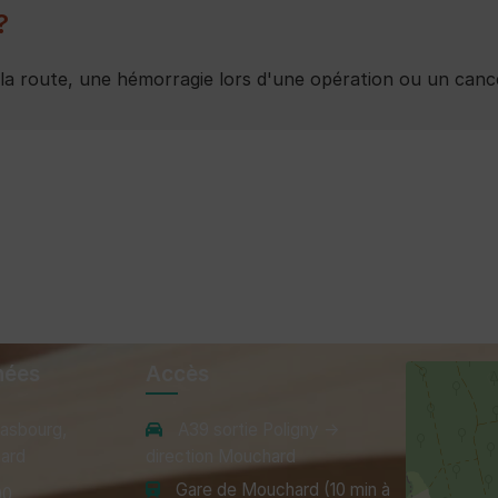
?
e la route, une hémorragie lors d'une opération ou un cance
nées
Accès
rasbourg,
A39 sortie Poligny →
ard
direction Mouchard
Gare de Mouchard (10 min à
00