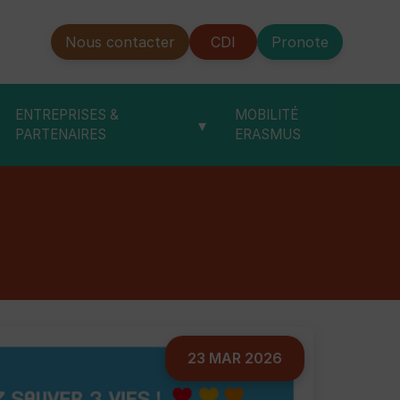
Nous contacter
CDI
Pronote
ENTREPRISES &
MOBILITÉ
▾
PARTENAIRES
ERASMUS
23 MAR 2026