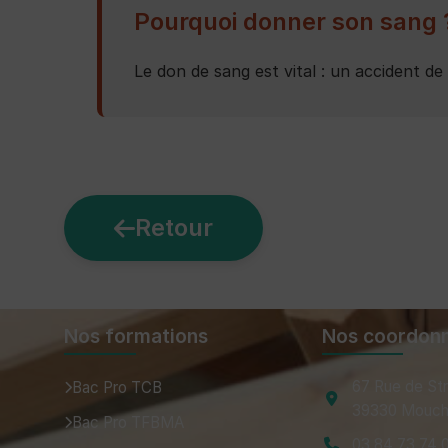
Pourquoi donner son sang 
Le don de sang est vital : un accident d
Retour
Nos formations
Nos coordon
67 Rue de St
Bac Pro TCB
39330 Mouch
Bac Pro TFBMA
03 84 73 74 