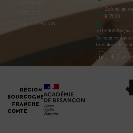
BTS SCBH
Du lundi au v
BTS DRB
à 17h00
Licence Pro ICB
ce.0390029v@ac-
Ou nous contacter 
formulaire de cont
Tuteurs, Partenaires et Certifications