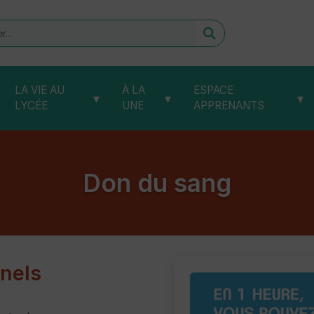
er
LA VIE AU
À LA
ESPACE
▾
▾
▾
LYCÉE
UNE
APPRENANTS
Don du sang
nnels