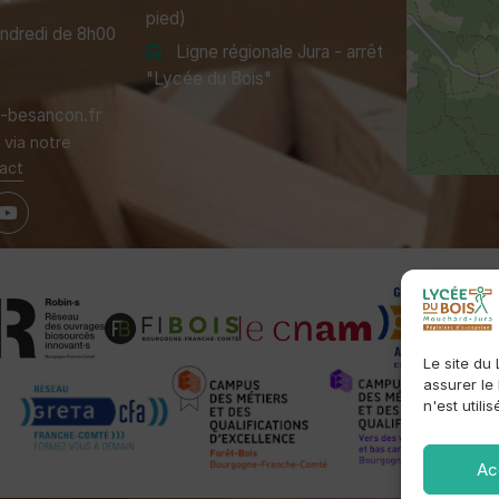
pied)
endredi de 8h00
Ligne régionale Jura - arrêt
"Lycée du Bois"
besancon.fr
via notre
act
Le site du
assurer le
n'est utili
Ac