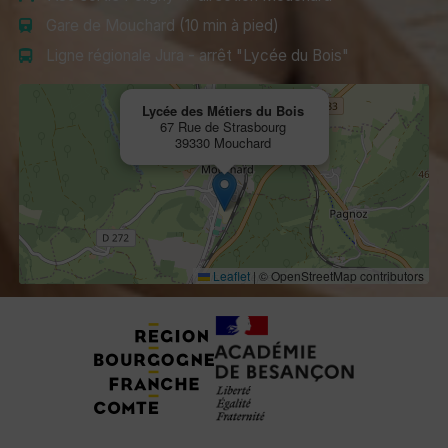
Gare de Mouchard (10 min à pied)
Ligne régionale Jura - arrêt "Lycée du Bois"
Lycée des Métiers du Bois
67 Rue de Strasbourg
39330 Mouchard
Leaflet
|
© OpenStreetMap contributors
Tuteurs, Partenaires et Certifications