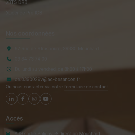
BTS DRB
Licence Pro ICB
Nos coordonnées
67 Rue de Strasbourg, 39330 Mouchard
03 84 73 74 00
Du lundi au vendredi de 8h00 à 17h00
ce.0390029v@ac-besancon.fr
Ou nous contacter via notre
formulaire de contact
Accès
A39 sortie Poligny → direction Mouchard