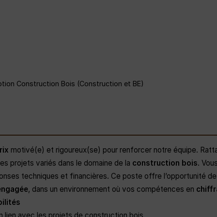
ption Construction Bois (Construction et BE)
rix
motivé(e) et rigoureux(se) pour renforcer notre équipe. Ratt
es projets variés dans le domaine de la
construction bois
. Vous
ponses techniques et financières. Ce poste offre l’opportunité de 
engagée
, dans un environnement où vos compétences en
chiff
ilités
lien avec les projets de construction bois.