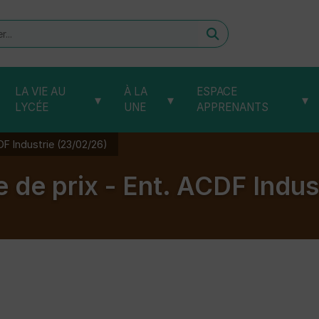
er
LA VIE AU
À LA
ESPACE
▾
▾
▾
LYCÉE
UNE
APPRENANTS
DF Industrie (23/02/26)
 de prix - Ent. ACDF Indus