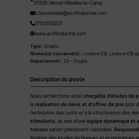
25530 Vercel-Villedieu-le-Camp
b.lassonnerie@acdfindustrie.com
0782503227
www.acdfindustrie.com
Type :
Emploi
Niveau(x) concerné(s) :
Licence ICB, Licence ICB o
Département :
25 - Doubs
Description du poste
Nous recherchons un(e)
chargé(e) d’études de p
la
réalisation de devis et d’offres de prix
pour d
l’estimation des coûts et à la structuration des ré
stimulants
, au sein d’une
équipe dynamique et 
travaux
seront pleinement valorisées.
Responsab
Réaliser des études techniques et économiques en 