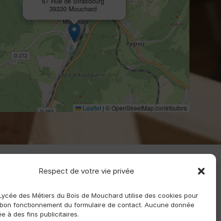
67 Rue de Strasbourg
39330 Mouchard
Leaflet
|
© OpenStreetMap contributors
Respect de votre vie privée
 Lycée des Métiers du Bois de Mouchard utilise des cookies pour
 bon fonctionnement du formulaire de contact. Aucune donnée
sée à des fins publicitaires.