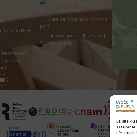
rasbourg,
A39 sortie Poligny →
ard
direction Mouchard
Gare de Mouchard (10 min à
00
pied)
endredi de 8h00
Ligne régionale Jura - arrêt
"Lycée du Bois"
besancon.fr
via notre
act
Le site du
assurer le
n'est utili