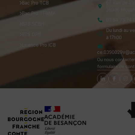
67 Rue de St
Bac Pro TCB
39330 Mouch
Bac Pro TFBMA
03 84 73 74 
BTS SCBH
Du lundi au v
BTS DRB
à 17h00
Licence Pro ICB
ce.0390029v@ac-
Ou nous contacter 
formulaire de cont
Tuteurs, Partenaires et Certifications