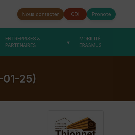
Nous contacter
CDI
Pronote
ENTREPRISES &
MOBILITÉ
▾
PARTENAIRES
ERASMUS
-01-25)