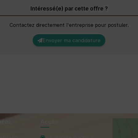
Intéressé(e) par cette offre ?
Contactez directement l'entreprise pour postuler.
Envoyer ma candidature
nées
Accès
rasbourg,
A39 sortie Poligny →