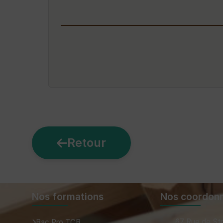
Retour
Nos formations
Nos coordon
67 Rue de St
Bac Pro TCB