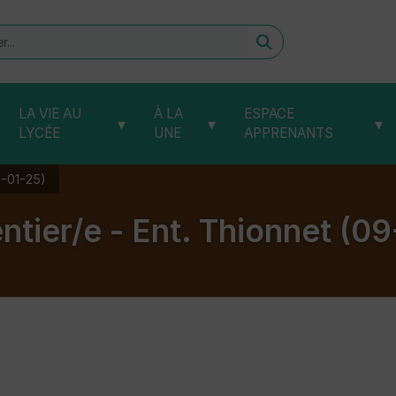
er
LA VIE AU
À LA
ESPACE
▾
▾
▾
LYCÉE
UNE
APPRENANTS
9-01-25)
ntier/e - Ent. Thionnet (09