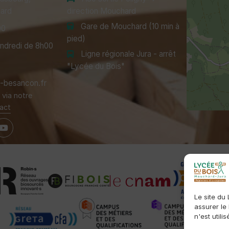
ard
direction Mouchard
Gare de Mouchard (10 min à
00
pied)
endredi de 8h00
Ligne régionale Jura - arrêt
"Lycée du Bois"
besancon.fr
via notre
act
Le site du
assurer le
n'est utili