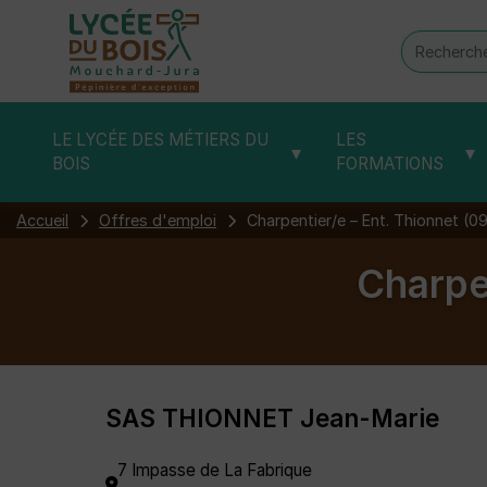
Recherch
:
LE LYCÉE DES MÉTIERS DU
LES
▾
▾
BOIS
FORMATIONS
Accueil
Offres d'emploi
Charpentier/e – Ent. Thionnet (0
Charpe
SAS THIONNET Jean-Marie
7 Impasse de La Fabrique