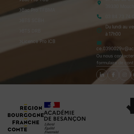
39330 Mouch
Bac Pro TFBMA
03 84 73 74 
BTS SCBH
Du lundi au v
BTS DRB
à 17h00
Licence Pro ICB
ce.0390029v@ac-
Ou nous contacter 
formulaire de cont
Tuteurs, Partenaires et Certifications