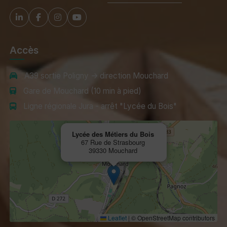
Accès
A39 sortie Poligny → direction Mouchard
Gare de Mouchard (10 min à pied)
Ligne régionale Jura - arrêt "Lycée du Bois"
Lycée des Métiers du Bois
67 Rue de Strasbourg
39330 Mouchard
Leaflet
|
© OpenStreetMap contributors