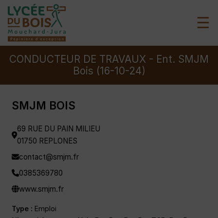
☰
CONDUCTEUR DE TRAVAUX - Ent. SMJM
Bois (16-10-24)
SMJM BOIS
69 RUE DU PAIN MILIEU
01750 REPLONES
contact@smjm.fr
0385369780
www.smjm.fr
Type :
Emploi