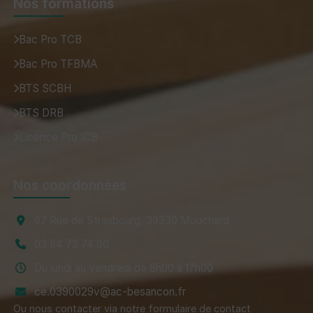
Nos formations
Bac Pro TCB
Bac Pro TFBMA
BTS SCBH
BTS DRB
Licence Pro ICB
Nos coordonnées
67 Rue de Strasbourg, 39330 Mouchard
03 84 73 74 00
Du lundi au vendredi de 8h00 à 17h00
ce.0390029v@ac-besancon.fr
Ou nous contacter via notre
formulaire de contact