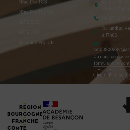
67 Rue de St
Bac Pro TCB
39330 Mouch
Bac Pro TFBMA
03 84 73 74 
BTS SCBH
Du lundi au v
BTS DRB
à 17h00
Licence Pro ICB
ce.0390029v@ac-
Ou nous contacter 
formulaire de cont
Tuteurs, Partenaires et Certifications