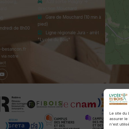
rasbourg,
A39 sortie Poligny →
ard
direction Mouchard
Gare de Mouchard (10 min à
00
pied)
endredi de 8h00
Ligne régionale Jura - arrêt
"Lycée du Bois"
besancon.fr
via notre
act
Le site du
assurer le
n'est utili