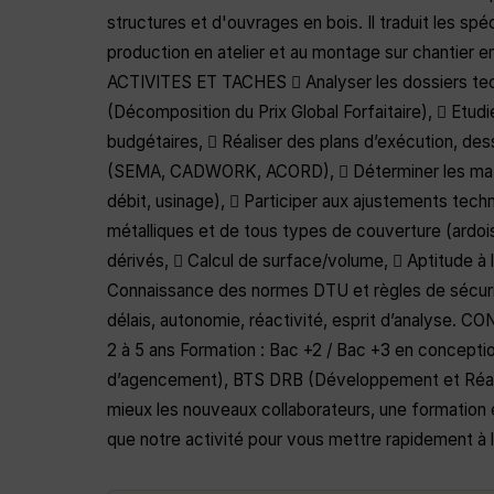
structures et d'ouvrages en bois. Il traduit les spé
production en atelier et au montage sur chantier en
ACTIVITES ET TACHES  Analyser les dossiers tech
(Décomposition du Prix Global Forfaitaire),  Etud
budgétaires,  Réaliser des plans d’exécution, de
(SEMA, CADWORK, ACORD),  Déterminer les matériau
débit, usinage),  Participer aux ajustements te
métalliques et de tous types de couverture (ardoise
dérivés,  Calcul de surface/volume,  Aptitude à 
Connaissance des normes DTU et règles de sécurité, 
délais, autonomie, réactivité, esprit d’analyse.
2 à 5 ans Formation : Bac +2 / Bac +3 en concepti
d’agencement), BTS DRB (Développement et Réalis
mieux les nouveaux collaborateurs, une formation 
que notre activité pour vous mettre rapidement à l