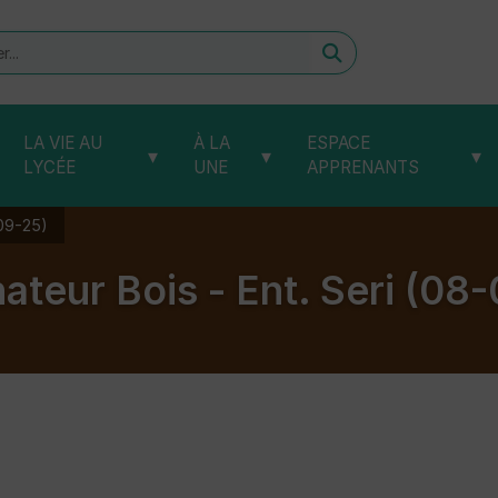
er
LA VIE AU
À LA
ESPACE
▾
▾
▾
LYCÉE
UNE
APPRENANTS
-09-25)
ateur Bois - Ent. Seri (08