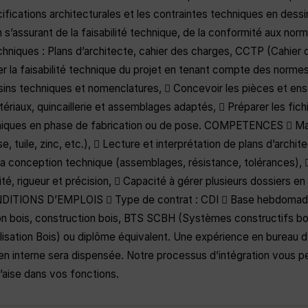
cifications architecturales et les contraintes techniques en dessin
 s’assurant de la faisabilité technique, de la conformité aux norm
niques : Plans d’architecte, cahier des charges, CCTP (Cahier 
ier la faisabilité technique du projet en tenant compte des norm
ssins techniques et nomenclatures,  Concevoir les pièces et ens
x, quincaillerie et assemblages adaptés,  Préparer les fichiers
chniques en phase de fabrication ou de pose. COMPETENCES  Maî
, tuile, zinc, etc.),  Lecture et interprétation de plans d’arch
la conception technique (assemblages, résistance, tolérances),  
rigueur et précision,  Capacité à gérer plusieurs dossiers en pa
 CONDITIONS D’EMPLOIS  Type de contrat : CDI  Base hebdomada
on bois, construction bois, BTS SCBH (Systèmes constructifs bois
ation Bois) ou diplôme équivalent. Une expérience en bureau d’
en interne sera dispensée. Notre processus d’intégration vous p
’aise dans vos fonctions.