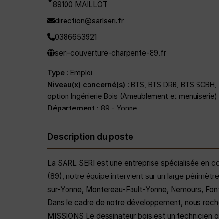
89100 MAILLOT
direction@sarlseri.fr
0386653921
seri-couverture-charpente-89.fr
Type :
Emploi
Niveau(x) concerné(s) :
BTS, BTS DRB, BTS SCBH, Li
option Ingénierie Bois (Ameublement et menuiserie)
Département :
89 - Yonne
Description du poste
La SARL SERI est une entreprise spécialisée en c
(89), notre équipe intervient sur un large périmè
sur-Yonne, Montereau-Fault-Yonne, Nemours, Fonta
Dans le cadre de notre développement, nous rec
MISSIONS Le dessinateur bois est un technicien qui