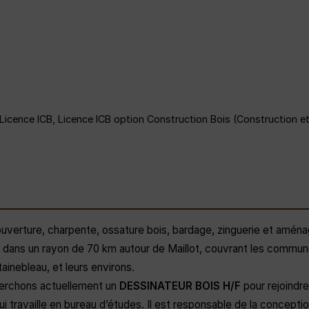
cence ICB, Licence ICB option Construction Bois (Construction et
ouverture, charpente, ossature bois, bardage, zinguerie et amén
tre dans un rayon de 70 km autour de Maillot, couvrant les commu
inebleau, et leurs environs.
herchons actuellement un
DESSINATEUR BOIS H/F
pour rejoindre
 travaille en bureau d’études. Il est responsable de la conceptio