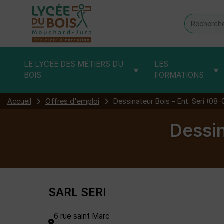
Recherch
:
LE LYCÉE DES MÉTIERS DU
LES
▾
▾
BOIS
FORMATIONS
Accueil
Offres d'emploi
Dessinateur Bois – Ent. Seri (08
Dessin
SARL SERI
6 rue saint Marc