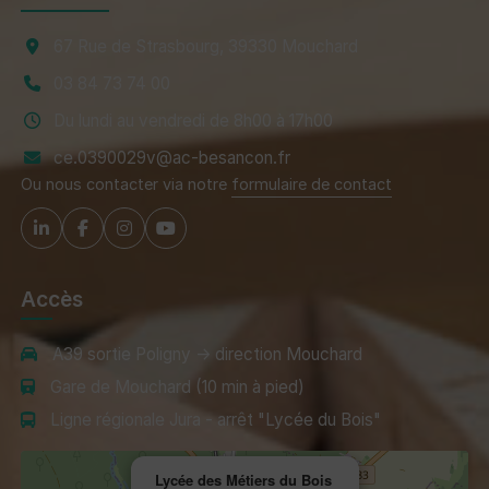
67 Rue de Strasbourg, 39330 Mouchard
03 84 73 74 00
Du lundi au vendredi de 8h00 à 17h00
ce.0390029v@ac-besancon.fr
Ou nous contacter via notre
formulaire de contact
Accès
A39 sortie Poligny → direction Mouchard
Gare de Mouchard (10 min à pied)
Ligne régionale Jura - arrêt "Lycée du Bois"
Lycée des Métiers du Bois