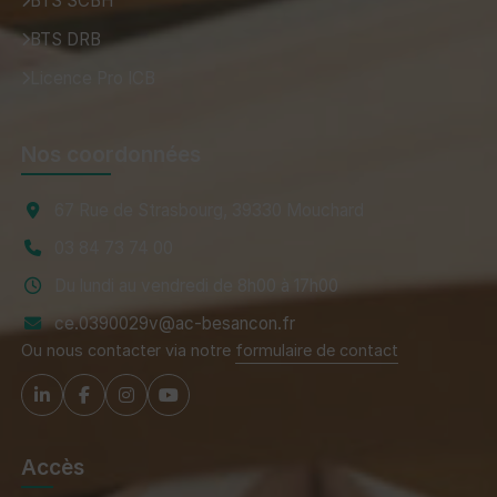
BTS SCBH
BTS DRB
Licence Pro ICB
Nos coordonnées
67 Rue de Strasbourg, 39330 Mouchard
03 84 73 74 00
Du lundi au vendredi de 8h00 à 17h00
ce.0390029v@ac-besancon.fr
Ou nous contacter via notre
formulaire de contact
Accès