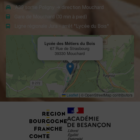
A39 sortie Poligny → direction Mouchard
Gare de Mouchard (10 min à pied)
Ligne régionale Jura - arrêt "Lycée du Bois"
Lycée des Métiers du Bois
67 Rue de Strasbourg
39330 Mouchard
Leaflet
|
© OpenStreetMap contributors
Tuteurs, Partenaires et Certifications