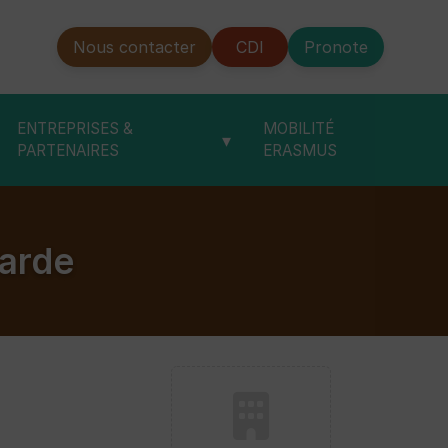
Nous contacter
CDI
Pronote
ENTREPRISES &
MOBILITÉ
▾
PARTENAIRES
ERASMUS
yarde