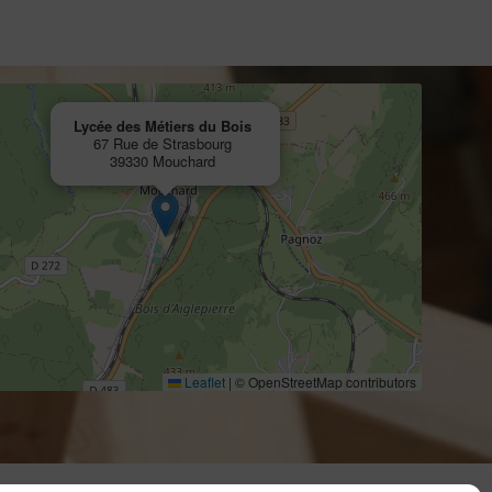
Lycée des Métiers du Bois
67 Rue de Strasbourg
39330 Mouchard
Leaflet
|
© OpenStreetMap contributors