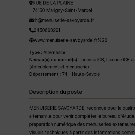
RUE DE LA PLAINE
74150 Marigny-Saint-Marcel
rh@menuiserie-savoyarde.fr
0450690291
www.menuiserie-savoyarde.fr%20
Type :
Alternance
Niveau(x) concerné(s) :
Licence ICB, Licence ICB op
(Ameublement et menuiserie)
Département :
74 - Haute-Savoie
Description du poste
MENUISERIE SAVOYARDE, reconnue pour la qualité d
alternant.e pour venir compléter le bureau d'étude
préparation numérique des menuiseries extérieures 
visuels techniques à partir des informations comme