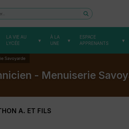
er
LA VIE AU
À LA
ESPACE
▾
▾
▾
LYCÉE
UNE
APPRENANTS
rie Savoyarde
nicien - Menuiserie Savo
HON A. ET FILS