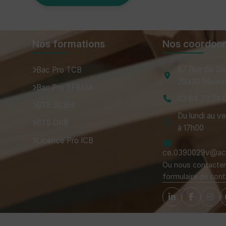
Nos formations
Nos coordon
67 Rue de St
Bac Pro TCB
39330 Mouch
Bac Pro TFBMA
03 84 73 74 
BTS SCBH
Du lundi au v
BTS DRB
à 17h00
Licence Pro ICB
ce.0390029v@ac-
Ou nous contacter 
formulaire de cont
Tuteurs, Partenaires et Certifications