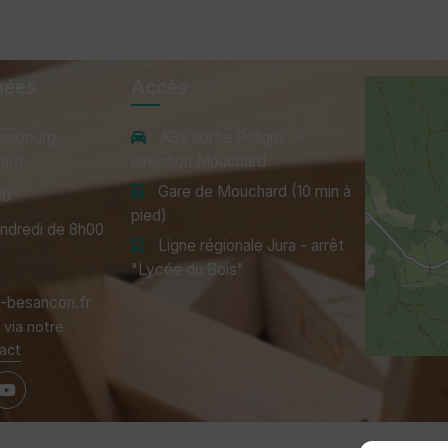
nées
Accès
rasbourg,
A39 sortie Poligny →
ard
direction Mouchard
Gare de Mouchard (10 min à
00
pied)
endredi de 8h00
Ligne régionale Jura - arrêt
"Lycée du Bois"
besancon.fr
via notre
act