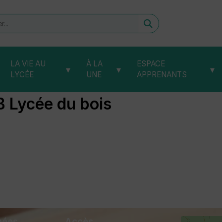
er
LA VIE AU
À LA
ESPACE
▾
▾
▾
LYCÉE
UNE
APPRENANTS
B Lycée du bois
nées
Accès