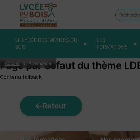
Recherch
:
LE LYCÉE DES MÉTIERS DU
LES
▾
▾
BOIS
FORMATIONS
Page par défaut du thème LD
Accueil
Alternance
Contenu fallback
Retour
Nos formations
Nos coordon