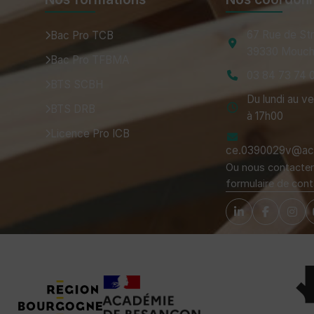
67 Rue de St
Bac Pro TCB
39330 Mouch
Bac Pro TFBMA
03 84 73 74 
BTS SCBH
Du lundi au v
BTS DRB
à 17h00
Licence Pro ICB
ce.0390029v@ac-
Ou nous contacter 
formulaire de cont
Tuteurs, Partenaires et Certifications