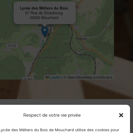
Lycée des Métiers du Bois
67 Rue de Strasbourg
39330 Mouchard
Leaflet
|
© OpenStreetMap contributors
Respect de votre vie privée
 Lycée des Métiers du Bois de Mouchard utilise des cookies pour