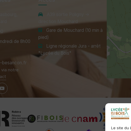
rasbourg,
A39 sortie Poligny →
ard
direction Mouchard
Gare de Mouchard (10 min à
00
pied)
endredi de 8h00
Ligne régionale Jura - arrêt
"Lycée du Bois"
besancon.fr
via notre
act
Le site du