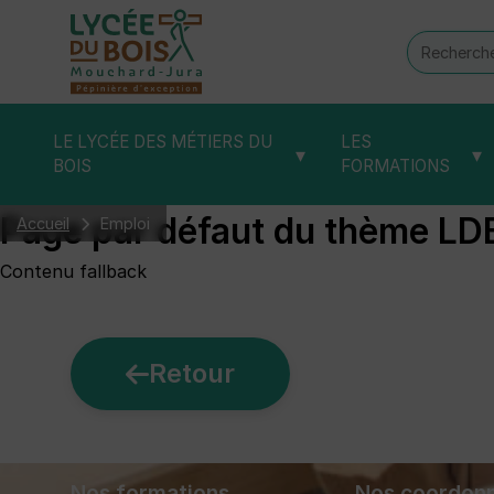
Recherch
:
LE LYCÉE DES MÉTIERS DU
LES
▾
▾
BOIS
FORMATIONS
Page par défaut du thème LD
Accueil
Emploi
Contenu fallback
Retour
Nos formations
Nos coordon