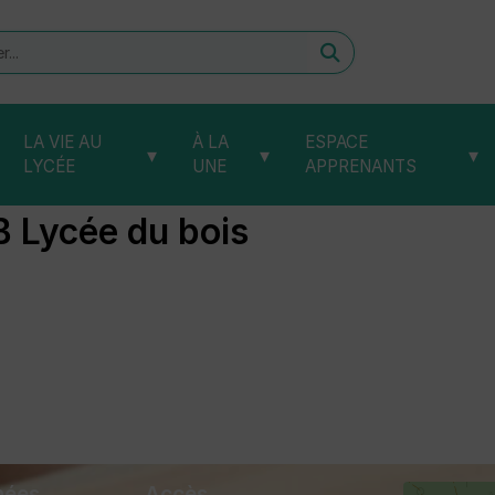
er
LA VIE AU
À LA
ESPACE
▾
▾
▾
LYCÉE
UNE
APPRENANTS
B Lycée du bois
nées
Accès