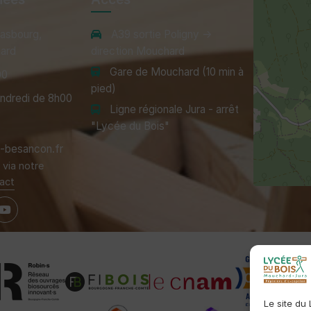
rasbourg,
A39 sortie Poligny →
ard
direction Mouchard
Gare de Mouchard (10 min à
00
pied)
endredi de 8h00
Ligne régionale Jura - arrêt
"Lycée du Bois"
besancon.fr
via notre
act
Le site du