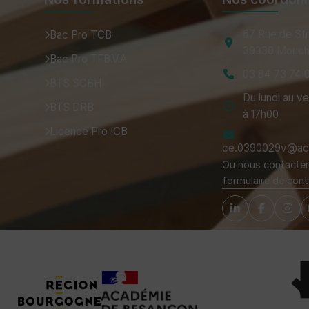
67 Rue de St
Bac Pro TCB
39330 Mouch
Bac Pro TFBMA
03 84 73 74 
BTS SCBH
Du lundi au v
BTS DRB
à 17h00
Licence Pro ICB
ce.0390029v@ac-
Ou nous contacter 
formulaire de cont
Tuteurs, Partenaires et Certifications