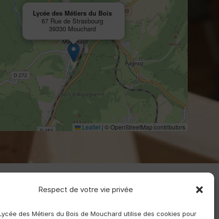
Lycée des Métiers du Bois
67 Rue de Strasbourg
39330 Mouchard
Leaflet
|
© OpenStreetMap contributors
Respect de votre vie privée
 Lycée des Métiers du Bois de Mouchard utilise des cookies pour