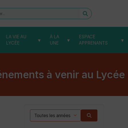
er
LA VIE AU
À LA
ESPACE
▾
▾
▾
LYCÉE
UNE
APPRENANTS
énements à venir au Lycée 