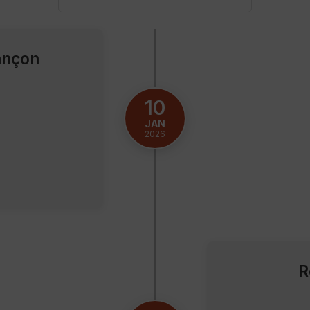
sançon
10
JAN
2026
R