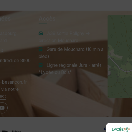
nées
Accès
rasbourg,
A39 sortie Poligny →
ard
direction Mouchard
Gare de Mouchard (10 min à
00
pied)
endredi de 8h00
Ligne régionale Jura - arrêt
"Lycée du Bois"
besancon.fr
via notre
act