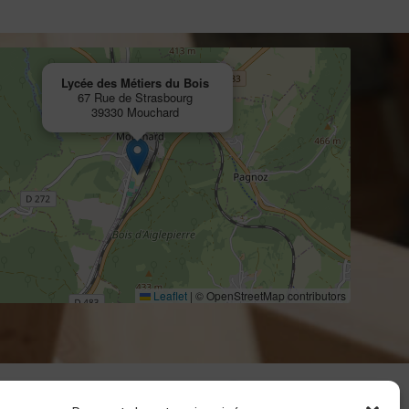
Lycée des Métiers du Bois
67 Rue de Strasbourg
39330 Mouchard
Leaflet
|
© OpenStreetMap contributors