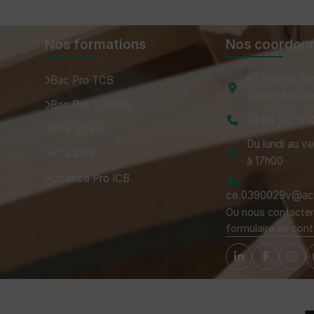
Nos formations
Nos coordon
67 Rue de St
Bac Pro TCB
39330 Mouch
Bac Pro TFBMA
03 84 73 74 
BTS SCBH
Du lundi au v
BTS DRB
à 17h00
Licence Pro ICB
ce.0390029v@ac-
Ou nous contacter 
formulaire de cont
Tuteurs, Partenaires et Certifications